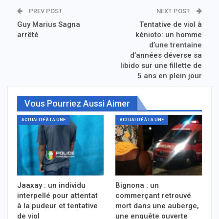
PREV POST
NEXT POST
Guy Marius Sagna
Tentative de viol à
arrêté
kénioto: un homme
d’une trentaine
d’années déverse sa
libido sur une fillette de
5 ans en plein jour
Vous Pourriez Aussi Aimer
ACTUALITÉ À LA UNE
ACTUALITÉ À LA UNE
Jaaxay : un individu
Bignona : un
interpellé pour attentat
commerçant retrouvé
à la pudeur et tentative
mort dans une auberge,
de viol
une enquête ouverte