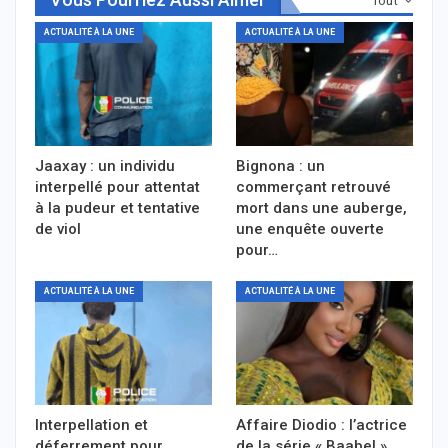
Tout
ACTUALITÉ À LA UNE
ACTUALITÉ À LA UNE
Jaaxay : un individu
Bignona : un
interpellé pour attentat
commerçant retrouvé
à la pudeur et tentative
mort dans une auberge,
de viol
une enquête ouverte
pour…
ACTUALITÉ À LA UNE
ACTUALITÉ À LA UNE
Interpellation et
Affaire Diodio : l’actrice
déferrement pour
de la série « Baabel »