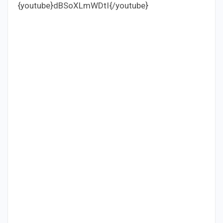
{youtube}dBSoXLmWDtI{/youtube}