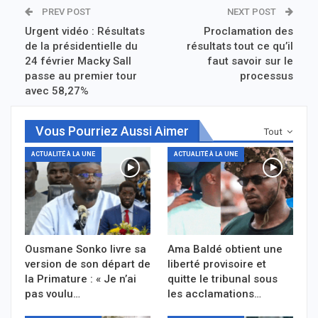
PREV POST
NEXT POST
Urgent vidéo : Résultats
Proclamation des
de la présidentielle du
résultats tout ce qu’il
24 février Macky Sall
faut savoir sur le
passe au premier tour
processus
avec 58,27%
Vous Pourriez Aussi Aimer
Tout
ACTUALITÉ À LA UNE
ACTUALITÉ À LA UNE
Ousmane Sonko livre sa
Ama Baldé obtient une
version de son départ de
liberté provisoire et
la Primature : « Je n’ai
quitte le tribunal sous
pas voulu…
les acclamations…