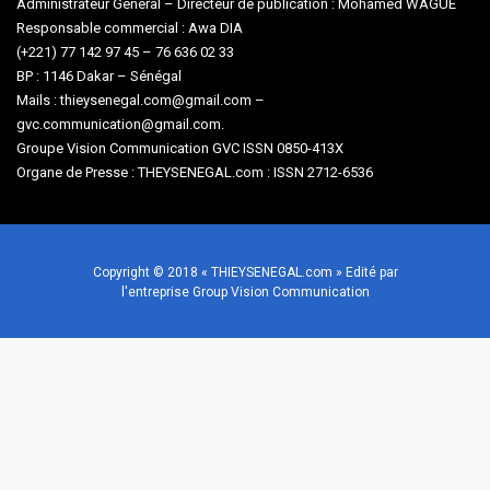
Administrateur Général – Directeur de publication : Mohamed WAGUE
Responsable commercial : Awa DIA
(+221) 77 142 97 45 – 76 636 02 33
BP : 1146 Dakar – Sénégal
Mails : thieysenegal.com@gmail.com –
gvc.communication@gmail.com.
Groupe Vision Communication GVC ISSN 0850-413X
Organe de Presse : THEYSENEGAL.com : ISSN 2712-6536
Copyright © 2018 « THIEYSENEGAL.com » Edité par
l'entreprise Group Vision Communication