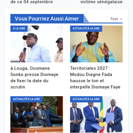
de ce 04 septembre
victime sénégalaise
Vous Pourriez Aussi Aimer
Tout
A LA UNE
ACTUALITÉ À LA UNE
à Louga, Ousmane
Territoriales 2027 :
Sonko presse Diomaye
Modou Diagne Fada
de fixer la date du
hausse le ton et
scrutin
interpelle Diomaye Faye
ACTUALITÉ À LA UNE
ACTUALITÉ À LA UNE