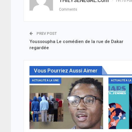
THIEYSENEGAL.com
19175 Po
Comments
PREV POST
Youssoupha Le comédien de la rue de Dakar
regardée
Vous Pourriez Aussi Aimer
ACTUALITÉ À LA UNE
ACTUALITÉ À LA