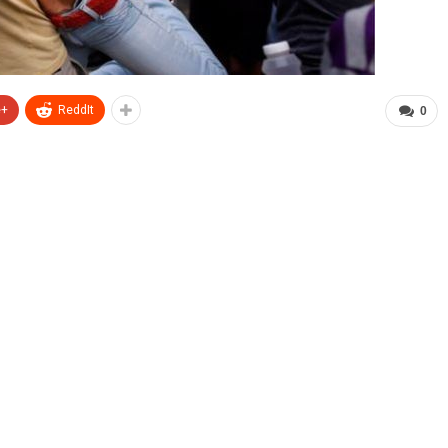
e+
ReddIt
0