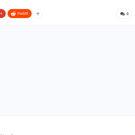
e+
ReddIt
0