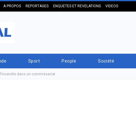
A PROPOS
REPORTAGES
ENQUETES ET REVELATIONS
VIDEOS
nde
Sport
People
Société
l’incendie dans un commissariat