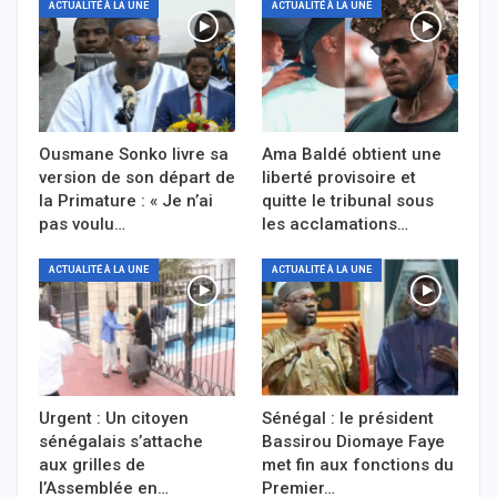
ACTUALITÉ À LA UNE
ACTUALITÉ À LA UNE
Ousmane Sonko livre sa
Ama Baldé obtient une
version de son départ de
liberté provisoire et
la Primature : « Je n’ai
quitte le tribunal sous
pas voulu…
les acclamations…
ACTUALITÉ À LA UNE
ACTUALITÉ À LA UNE
Urgent : Un citoyen
Sénégal : le président
sénégalais s’attache
Bassirou Diomaye Faye
aux grilles de
met fin aux fonctions du
l’Assemblée en…
Premier…