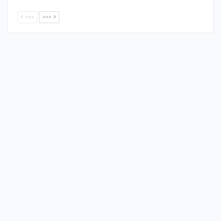
<<<
>>>