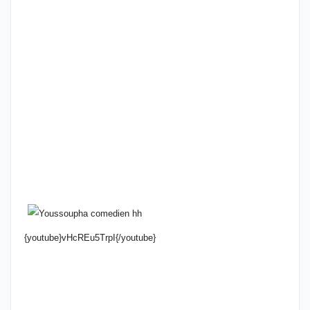
{youtube}vHcREu5TrpI{/youtube}