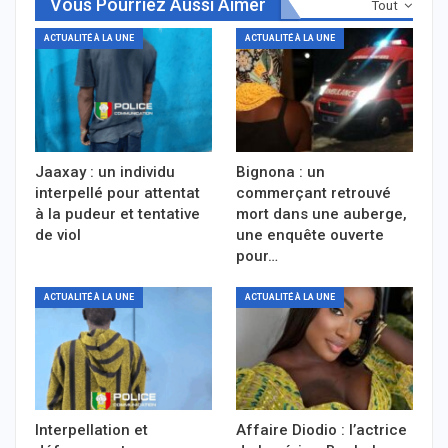
Vous Pourriez Aussi Aimer
Tout
ACTUALITÉ À LA UNE
ACTUALITÉ À LA UNE
Jaaxay : un individu
Bignona : un
interpellé pour attentat
commerçant retrouvé
à la pudeur et tentative
mort dans une auberge,
de viol
une enquête ouverte
pour…
ACTUALITÉ À LA UNE
ACTUALITÉ À LA UNE
Interpellation et
Affaire Diodio : l’actrice