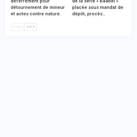
déferrement pour
de la série « Baabel »
détournement de mineur
placée sous mandat de
et actes contre nature.
dépôt, procès…
<<<
>>>